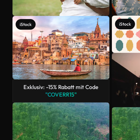
iStock
iStock
Exklusiv: -15% Rabatt mit Code
"COVERR15"