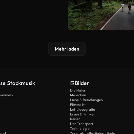
Mehr laden
ose Stockmusik
Bilder
Die Natur
Trommeln
Menschen
Liebe & Beziehungen
Fitness ist
Luftvideografie
Essen & Trinken
Reisen
Der Transport
Technologie
mmel
Zoom virtuelle Hintergründe