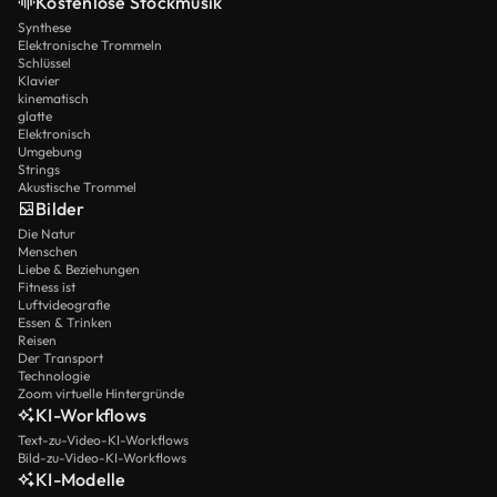
Kostenlose Stockmusik
Synthese
Elektronische Trommeln
Schlüssel
Klavier
kinematisch
glatte
Elektronisch
Umgebung
Strings
Akustische Trommel
Bilder
Die Natur
Menschen
Liebe & Beziehungen
Fitness ist
Luftvideografie
Essen & Trinken
Reisen
Der Transport
Technologie
Zoom virtuelle Hintergründe
KI-Workflows
Text-zu-Video-KI-Workflows
Bild-zu-Video-KI-Workflows
KI-Modelle