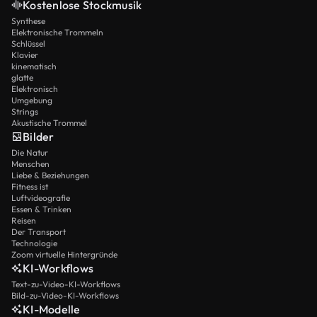
Kostenlose Stockmusik
Synthese
Elektronische Trommeln
Schlüssel
Klavier
kinematisch
glatte
Elektronisch
Umgebung
Strings
Akustische Trommel
Bilder
Die Natur
Menschen
Liebe & Beziehungen
Fitness ist
Luftvideografie
Essen & Trinken
Reisen
Der Transport
Technologie
Zoom virtuelle Hintergründe
KI-Workflows
Text-zu-Video-KI-Workflows
Bild-zu-Video-KI-Workflows
KI-Modelle