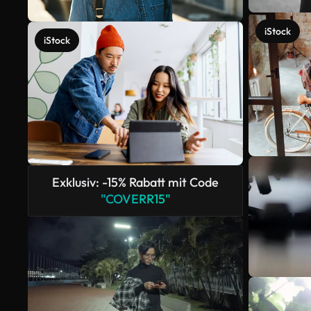
iStock
iStock
Exklusiv: -15% Rabatt mit Code
"COVERR15"