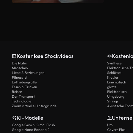
Kostenlose Stockvideos
Kostenl
Die Natur
Synthese
Menschen
Elektronische 
Liebe & Beziehungen
Schlüssel
Fitness ist
Klavier
Luftvideografie
kinematisch
Essen & Trinken
glatte
Reisen
Elektronisch
Der Transport
Umgebung
Technologie
Strings
Zoom virtuelle Hintergründe
Akustische Tro
KI-Modelle
Untern
Google Gemini Omni Flash
Um
Google Nano Banana 2
Coverr Plus