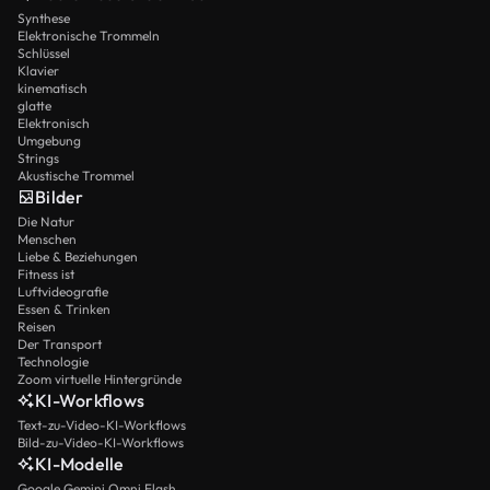
Synthese
Elektronische Trommeln
Schlüssel
Klavier
kinematisch
glatte
Elektronisch
Umgebung
Strings
Akustische Trommel
Bilder
Die Natur
Menschen
Liebe & Beziehungen
Fitness ist
Luftvideografie
Essen & Trinken
Reisen
Der Transport
Technologie
Zoom virtuelle Hintergründe
KI-Workflows
Text-zu-Video-KI-Workflows
Bild-zu-Video-KI-Workflows
KI-Modelle
Google Gemini Omni Flash