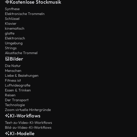
Kostenlose Stockmusik
Synthese
Elektronische Trommeln
Schlüssel
Klavier
kinematisch
glatte
Elektronisch
Umgebung
Strings
Akustische Trommel
Bilder
Die Natur
Menschen
Liebe & Beziehungen
Fitness ist
Luftvideografie
Essen & Trinken
Reisen
Der Transport
Technologie
Zoom virtuelle Hintergründe
KI-Workflows
Text-zu-Video-KI-Workflows
Bild-zu-Video-KI-Workflows
KI-Modelle