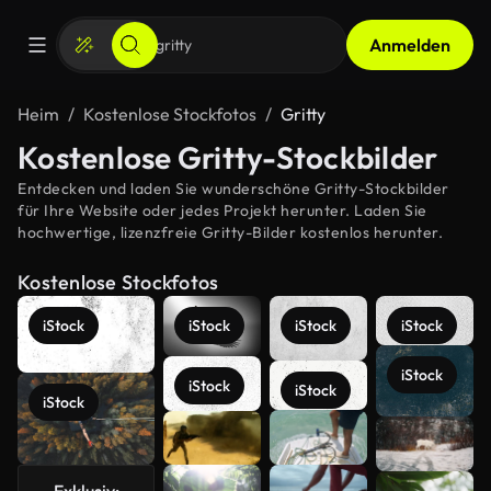
Anmelden
Heim
Kostenlose Stockfotos
Gritty
Kostenlose Gritty-Stockbilder
Entdecken und laden Sie wunderschöne Gritty-Stockbilder
für Ihre Website oder jedes Projekt herunter. Laden Sie
hochwertige, lizenzfreie Gritty-Bilder kostenlos herunter.
Kostenlose Stockfotos
iStock
iStock
iStock
iStock
iStock
iStock
iStock
iStock
Mehr
anzeigen
Exklusiv: