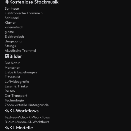
Kostenlose Stockmusik
Synthese
Elektronische Trommeln
Schlüssel
Klavier
kinematisch
glatte
Elektronisch
Umgebung
Strings
Akustische Trommel
Bilder
Die Natur
Menschen
Liebe & Beziehungen
Fitness ist
Luftvideografie
Essen & Trinken
Reisen
Der Transport
Technologie
Zoom virtuelle Hintergründe
KI-Workflows
Text-zu-Video-KI-Workflows
Bild-zu-Video-KI-Workflows
KI-Modelle