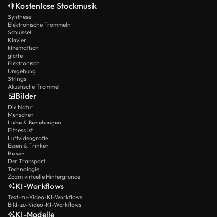
Kostenlose Stockmusik
Synthese
Elektronische Trommeln
Schlüssel
Klavier
kinematisch
glatte
Elektronisch
Umgebung
Strings
Akustische Trommel
Bilder
Die Natur
Menschen
Liebe & Beziehungen
Fitness ist
Luftvideografie
Essen & Trinken
Reisen
Der Transport
Technologie
Zoom virtuelle Hintergründe
KI-Workflows
Text-zu-Video-KI-Workflows
Bild-zu-Video-KI-Workflows
KI-Modelle