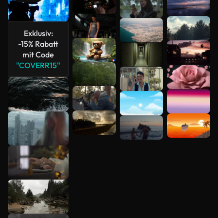
anzeigen
Exklusiv:
-15% Rabatt
mit Code
"COVERR15"