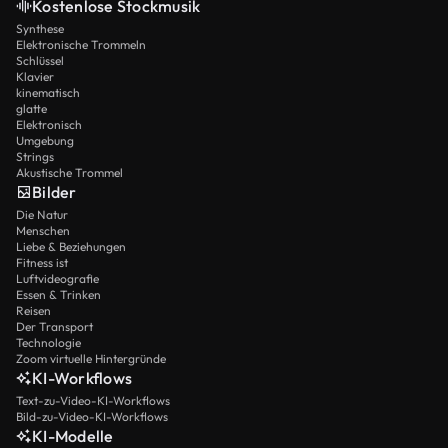
Kostenlose Stockmusik
Synthese
Elektronische Trommeln
Schlüssel
Klavier
kinematisch
glatte
Elektronisch
Umgebung
Strings
Akustische Trommel
Bilder
Die Natur
Menschen
Liebe & Beziehungen
Fitness ist
Luftvideografie
Essen & Trinken
Reisen
Der Transport
Technologie
Zoom virtuelle Hintergründe
KI-Workflows
Text-zu-Video-KI-Workflows
Bild-zu-Video-KI-Workflows
KI-Modelle