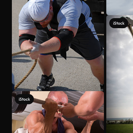
iStock
iStock