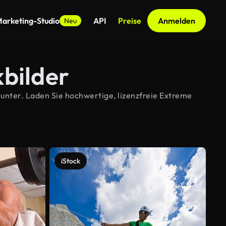
arketing-Studio
API
Preise
Anmelden
Neu
bilder
nter. Laden Sie hochwertige, lizenzfreie Extreme
iStock