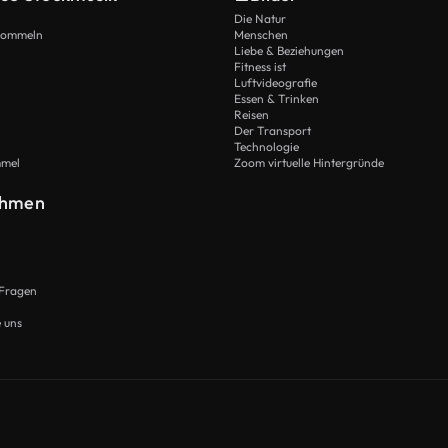
Die Natur
Trommeln
Menschen
Liebe & Beziehungen
Fitness ist
Luftvideografie
Essen & Trinken
Reisen
Der Transport
Technologie
mmel
Zoom virtuelle Hintergründe
ehmen
 Fragen
e uns