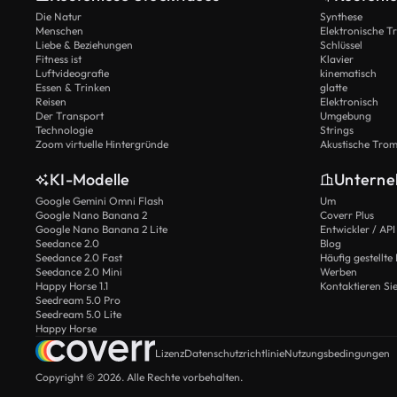
Die Natur
Synthese
Menschen
Elektronische 
Liebe & Beziehungen
Schlüssel
Fitness ist
Klavier
Luftvideografie
kinematisch
Essen & Trinken
glatte
Reisen
Elektronisch
Der Transport
Umgebung
Technologie
Strings
Zoom virtuelle Hintergründe
Akustische Tro
KI-Modelle
Untern
Google Gemini Omni Flash
Um
Google Nano Banana 2
Coverr Plus
Google Nano Banana 2 Lite
Entwickler / API
Seedance 2.0
Blog
Seedance 2.0 Fast
Häufig gestellte
Seedance 2.0 Mini
Werben
Happy Horse 1.1
Kontaktieren Si
Seedream 5.0 Pro
Seedream 5.0 Lite
Happy Horse
Lizenz
Datenschutzrichtlinie
Nutzungsbedingungen
Copyright © 2026. Alle Rechte vorbehalten.