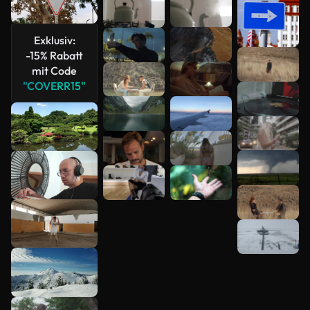
Exklusiv:
-15% Rabatt
mit Code
Mehr
"COVERR15"
anzeigen