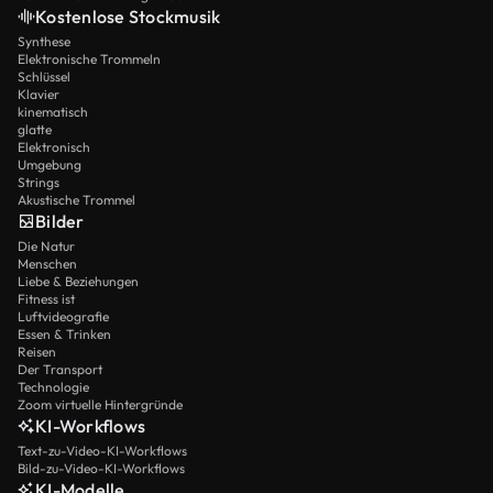
Kostenlose Stockmusik
Synthese
Elektronische Trommeln
Schlüssel
Klavier
kinematisch
glatte
Elektronisch
Umgebung
Strings
Akustische Trommel
Bilder
Die Natur
Menschen
Liebe & Beziehungen
Fitness ist
Luftvideografie
Essen & Trinken
Reisen
Der Transport
Technologie
Zoom virtuelle Hintergründe
KI-Workflows
Text-zu-Video-KI-Workflows
Bild-zu-Video-KI-Workflows
KI-Modelle