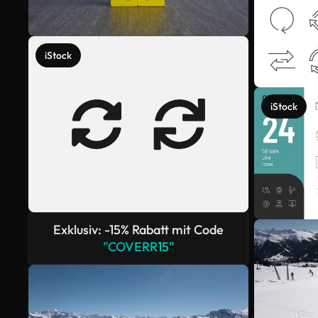
iStock
iStock
Exklusiv: -15% Rabatt mit Code
"COVERR15"