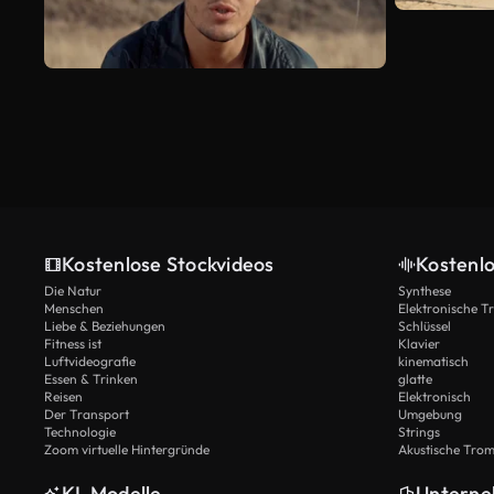
Kostenlose Stockvideos
Kostenl
Die Natur
Synthese
Menschen
Elektronische 
Liebe & Beziehungen
Schlüssel
Fitness ist
Klavier
Luftvideografie
kinematisch
Essen & Trinken
glatte
Reisen
Elektronisch
Der Transport
Umgebung
Technologie
Strings
Zoom virtuelle Hintergründe
Akustische Tro
KI-Modelle
Untern