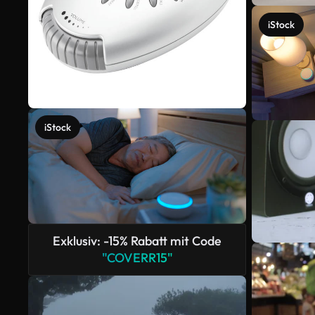
iStock
iStock
Exklusiv: -15% Rabatt mit Code
"COVERR15"