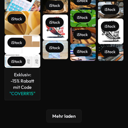
iStock
iStock
iStock
iStock
iStock
iStock
iStock
iStock
iStock
iStock
iStock
iStock
iStock
Mehr
anzeigen
Exklusiv:
-15% Rabatt
mit Code
"COVERR15"
Mehr laden