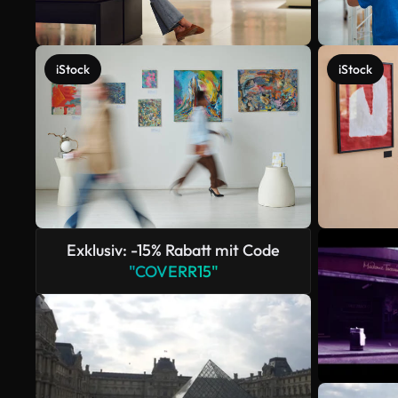
iStock
iStock
Exklusiv: -15% Rabatt mit Code
"COVERR15"