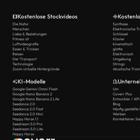
Kostenlose Stockvideos
Kostenl
Die Natur
Synthese
Menschen
Elektronische 
Liebe & Beziehungen
Schlüssel
Fitness ist
Klavier
Luftvideografie
kinematisch
Essen & Trinken
glatte
Reisen
Elektronisch
Der Transport
Umgebung
Technologie
Strings
Zoom virtuelle Hintergründe
Akustische Tro
KI-Modelle
Untern
Google Gemini Omni Flash
Um
Google Nano Banana 2
Coverr Plus
Google Nano Banana 2 Lite
Entwickler / API
Seedance 2.0
Blog
Seedance 2.0 Fast
Häufig gestellte
Seedance 2.0 Mini
Werben
Happy Horse 1.1
Kontaktieren Si
Seedream 5.0 Pro
Seedream 5.0 Lite
Happy Horse