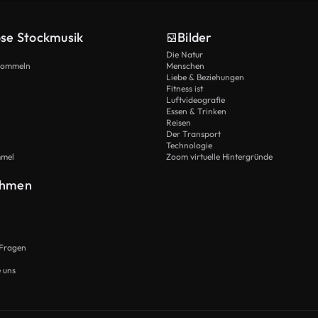
ose Stockmusik
Bilder
Die Natur
Trommeln
Menschen
Liebe & Beziehungen
Fitness ist
Luftvideografie
Essen & Trinken
Reisen
Der Transport
Technologie
mmel
Zoom virtuelle Hintergründe
ehmen
 Fragen
e uns