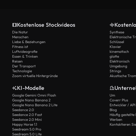
Kostenlose Stockvideos
Kostenl
Die Natur
Synthese
Menschen
Elektronische 
Liebe & Beziehungen
Schlüssel
Fitness ist
Klavier
Luftvideografie
kinematisch
Essen & Trinken
glatte
Reisen
Elektronisch
Der Transport
Umgebung
Technologie
Strings
Zoom virtuelle Hintergründe
Akustische Tro
KI-Modelle
Untern
Google Gemini Omni Flash
Um
Google Nano Banana 2
Coverr Plus
Google Nano Banana 2 Lite
Entwickler / API
Seedance 2.0
Blog
Seedance 2.0 Fast
Häufig gestellte
Seedance 2.0 Mini
Werben
Happy Horse 1.1
Kontaktieren Si
Seedream 5.0 Pro
Seedream 5.0 Lite