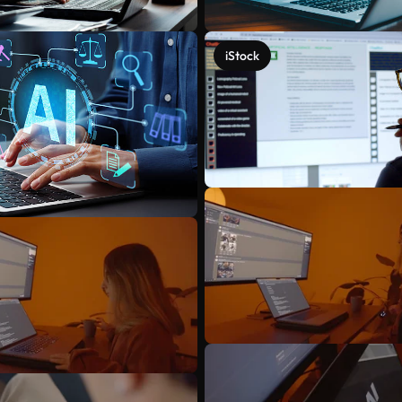
iStock