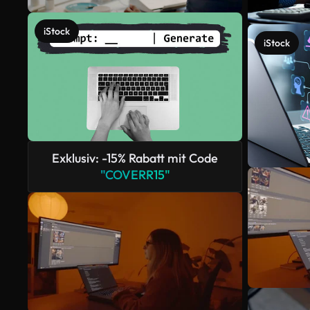
iStock
iStock
Exklusiv: -15% Rabatt mit Code
"COVERR15"