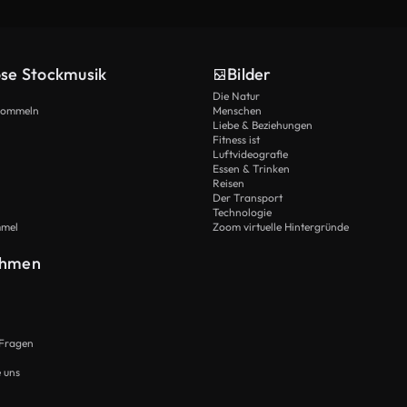
ose Stockmusik
Bilder
Die Natur
Trommeln
Menschen
Liebe & Beziehungen
Fitness ist
Luftvideografie
Essen & Trinken
Reisen
Der Transport
Technologie
mmel
Zoom virtuelle Hintergründe
ehmen
 Fragen
e uns