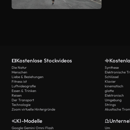
Kostenlose Stockvideos
Kostenl
Die Natur
Synthese
Menschen
Elektronische 
Liebe & Beziehungen
Schlüssel
Fitness ist
Klavier
Luftvideografie
kinematisch
Essen & Trinken
glatte
Reisen
Elektronisch
Der Transport
Umgebung
Technologie
Strings
Zoom virtuelle Hintergründe
Akustische Tro
KI-Modelle
Untern
Google Gemini Omni Flash
Um