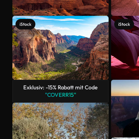
iStock
iStock
Exklusiv: -15% Rabatt mit Code
"COVERR15"