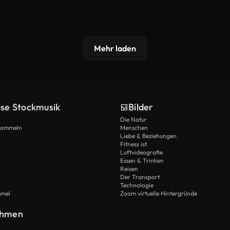
Mehr laden
ose Stockmusik
Bilder
Die Natur
Trommeln
Menschen
Liebe & Beziehungen
Fitness ist
Luftvideografie
Essen & Trinken
Reisen
Der Transport
Technologie
mmel
Zoom virtuelle Hintergründe
ehmen