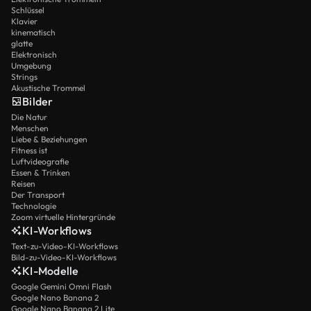
Schlüssel
Klavier
kinematisch
glatte
Elektronisch
Umgebung
Strings
Akustische Trommel
Bilder
Die Natur
Menschen
Liebe & Beziehungen
Fitness ist
Luftvideografie
Essen & Trinken
Reisen
Der Transport
Technologie
Zoom virtuelle Hintergründe
KI-Workflows
Text-zu-Video-KI-Workflows
Bild-zu-Video-KI-Workflows
KI-Modelle
Google Gemini Omni Flash
Google Nano Banana 2
Google Nano Banana 2 Lite