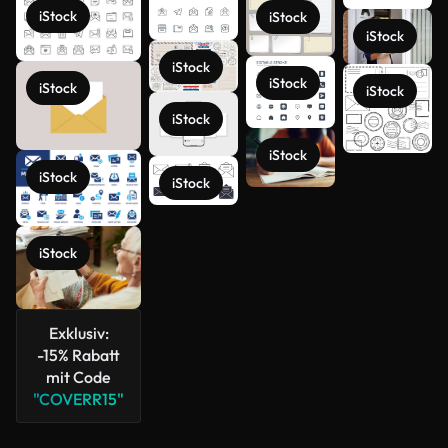
iStock
iStock
iStock
iStock
iStock
iStock
iStock
iStock
iStock
iStock
iStock
Mehr
anzeigen
iStock
Exklusiv:
-15% Rabatt
mit Code
"COVERR15"