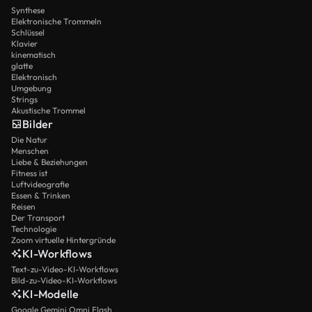
Synthese
Elektronische Trommeln
Schlüssel
Klavier
kinematisch
glatte
Elektronisch
Umgebung
Strings
Akustische Trommel
Bilder
Die Natur
Menschen
Liebe & Beziehungen
Fitness ist
Luftvideografie
Essen & Trinken
Reisen
Der Transport
Technologie
Zoom virtuelle Hintergründe
KI-Workflows
Text-zu-Video-KI-Workflows
Bild-zu-Video-KI-Workflows
KI-Modelle
Google Gemini Omni Flash