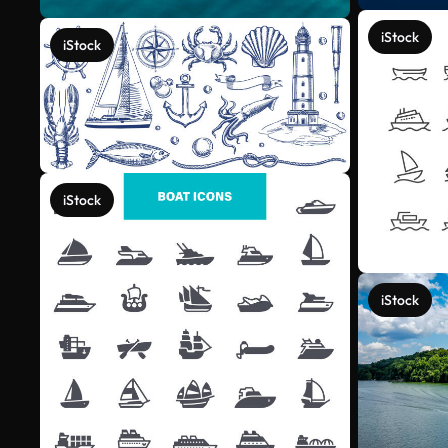
iStock
iStock
iStock
iStock