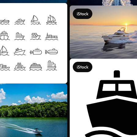
iStock
iStock