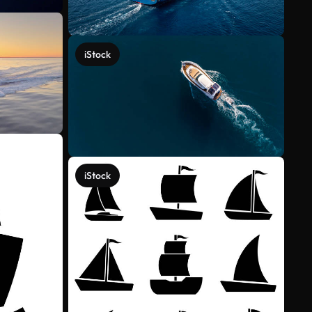
iStock
iStock