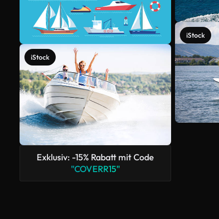
iStock
iStock
Exklusiv: -15% Rabatt mit Code
"COVERR15"