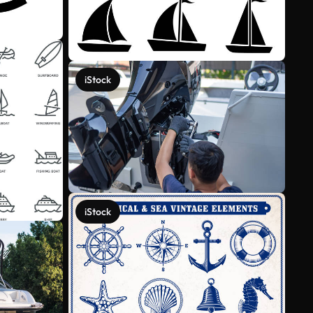
iStock
iStock