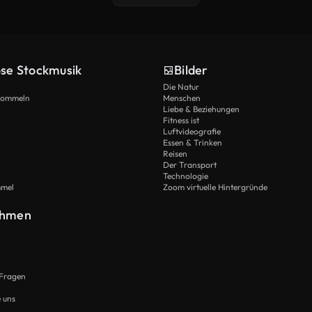
ose Stockmusik
Bilder
Die Natur
Trommeln
Menschen
Liebe & Beziehungen
Fitness ist
Luftvideografie
Essen & Trinken
Reisen
Der Transport
Technologie
mmel
Zoom virtuelle Hintergründe
ehmen
 Fragen
e uns