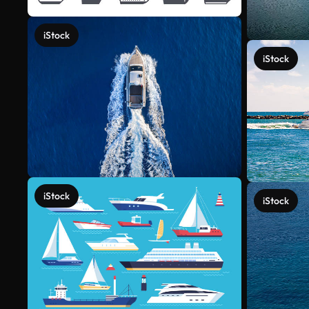
iStock
iStock
iStock
iStock