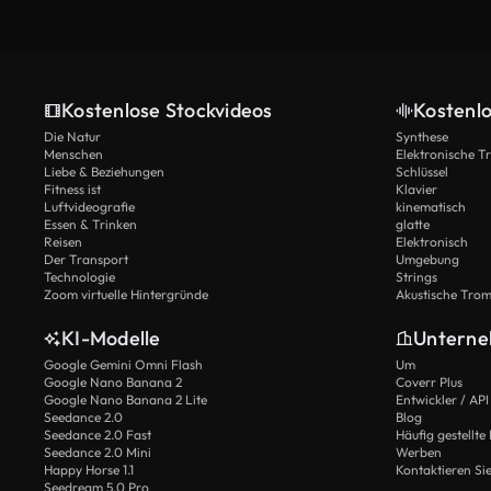
Kostenlose Stockvideos
Kostenl
Die Natur
Synthese
Menschen
Elektronische 
Liebe & Beziehungen
Schlüssel
Fitness ist
Klavier
Luftvideografie
kinematisch
Essen & Trinken
glatte
Reisen
Elektronisch
Der Transport
Umgebung
Technologie
Strings
Zoom virtuelle Hintergründe
Akustische Tro
KI-Modelle
Untern
Google Gemini Omni Flash
Um
Google Nano Banana 2
Coverr Plus
Google Nano Banana 2 Lite
Entwickler / API
Seedance 2.0
Blog
Seedance 2.0 Fast
Häufig gestellte
Seedance 2.0 Mini
Werben
Happy Horse 1.1
Kontaktieren Si
Seedream 5.0 Pro