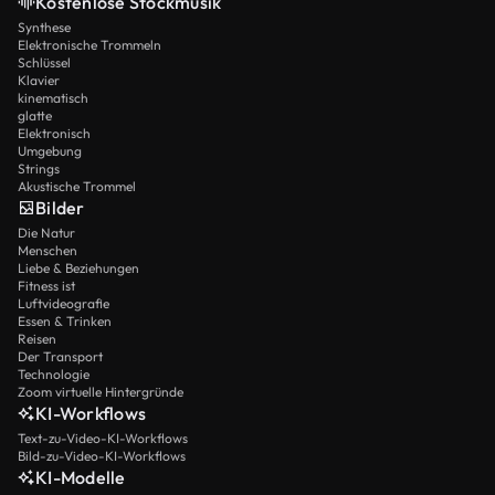
Kostenlose Stockmusik
Synthese
Elektronische Trommeln
Schlüssel
Klavier
kinematisch
glatte
Elektronisch
Umgebung
Strings
Akustische Trommel
Bilder
Die Natur
Menschen
Liebe & Beziehungen
Fitness ist
Luftvideografie
Essen & Trinken
Reisen
Der Transport
Technologie
Zoom virtuelle Hintergründe
KI-Workflows
Text-zu-Video-KI-Workflows
Bild-zu-Video-KI-Workflows
KI-Modelle