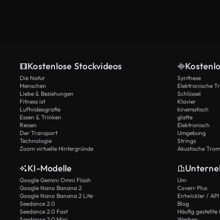
Kostenlose Stockvideos
Kostenl
Die Natur
Synthese
Menschen
Elektronische 
Liebe & Beziehungen
Schlüssel
Fitness ist
Klavier
Luftvideografie
kinematisch
Essen & Trinken
glatte
Reisen
Elektronisch
Der Transport
Umgebung
Technologie
Strings
Zoom virtuelle Hintergründe
Akustische Tro
KI-Modelle
Untern
Google Gemini Omni Flash
Um
Google Nano Banana 2
Coverr Plus
Google Nano Banana 2 Lite
Entwickler / API
Seedance 2.0
Blog
Seedance 2.0 Fast
Häufig gestellte
Seedance 2.0 Mini
Werben