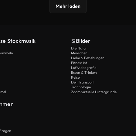
Mehr laden
ose Stockmusik
Bilder
Die Natur
Trommeln
Menschen
Liebe & Beziehungen
Fitness ist
Luftvideografie
Essen & Trinken
Reisen
Der Transport
Technologie
mmel
Zoom virtuelle Hintergründe
ehmen
 Fragen