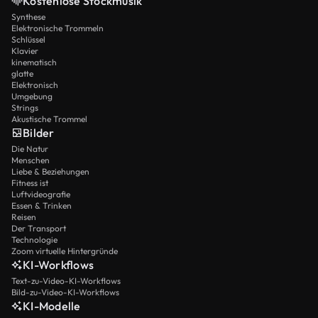
Kostenlose Stockmusik
Synthese
Elektronische Trommeln
Schlüssel
Klavier
kinematisch
glatte
Elektronisch
Umgebung
Strings
Akustische Trommel
Bilder
Die Natur
Menschen
Liebe & Beziehungen
Fitness ist
Luftvideografie
Essen & Trinken
Reisen
Der Transport
Technologie
Zoom virtuelle Hintergründe
KI-Workflows
Text-zu-Video-KI-Workflows
Bild-zu-Video-KI-Workflows
KI-Modelle