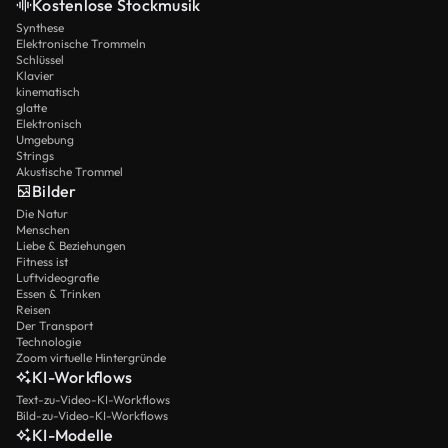
Kostenlose Stockmusik
Synthese
Elektronische Trommeln
Schlüssel
Klavier
kinematisch
glatte
Elektronisch
Umgebung
Strings
Akustische Trommel
Bilder
Die Natur
Menschen
Liebe & Beziehungen
Fitness ist
Luftvideografie
Essen & Trinken
Reisen
Der Transport
Technologie
Zoom virtuelle Hintergründe
KI-Workflows
Text-zu-Video-KI-Workflows
Bild-zu-Video-KI-Workflows
KI-Modelle