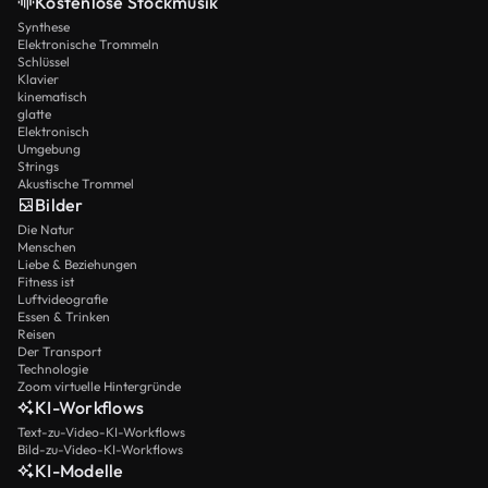
Kostenlose Stockmusik
Synthese
Elektronische Trommeln
Schlüssel
Klavier
kinematisch
glatte
Elektronisch
Umgebung
Strings
Akustische Trommel
Bilder
Die Natur
Menschen
Liebe & Beziehungen
Fitness ist
Luftvideografie
Essen & Trinken
Reisen
Der Transport
Technologie
Zoom virtuelle Hintergründe
KI-Workflows
Text-zu-Video-KI-Workflows
Bild-zu-Video-KI-Workflows
KI-Modelle