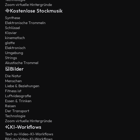
Zoom virtuelle Hintergründe
Kostenlose Stockmusik
Synthese
Elektronische Trommeln
Schlüssel
Klavier
kinematisch
glatte
Elektronisch
Umgebung
Strings
Akustische Trommel
Bilder
Die Natur
Menschen
Liebe & Beziehungen
Fitness ist
Luftvideografie
Essen & Trinken
Reisen
Der Transport
Technologie
Zoom virtuelle Hintergründe
KI-Workflows
Text-zu-Video-KI-Workflows
Bild-zu-Video-KI-Workflows