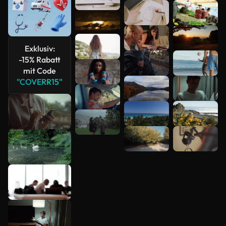
Mehr
anzeigen
Exklusiv:
-15% Rabatt
mit Code
"COVERR15"