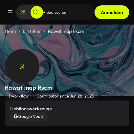
Anmelden
Heim
Ersteller
Rawat Inap Rscm
Rawat inap Rscm
1 workflow
Contributor since Jun 28, 2025
Lieblingswerkzeuge
Google Veo 2