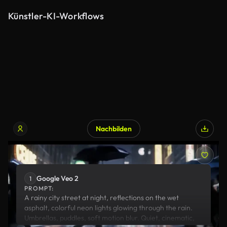
Künstler-KI-Workflows
Nachbilden
Google Veo 2
Google Veo 2
1
PROMPT:
A rainy city street at night, reflections on the wet
asphalt, colorful neon lights glowing through the rain.
Umbrellas, puddles, soft motion blur. Quiet, cinematic,