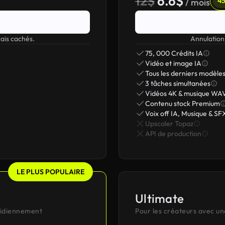
12$
6.6$
45
/ mois
ais cachés.
Annulation
75, 000 Crédits IA
Vidéo et image IA
Tous les derniers modèle
3 tâches simultanées
Vidéos 4K & musique WA
Contenu stock Premium
Voix off IA, Musique & SF
Upscaler Topaz
API de production
LE PLUS POPULAIRE
Ultimate
otidiennement
Pour les créateurs avec un