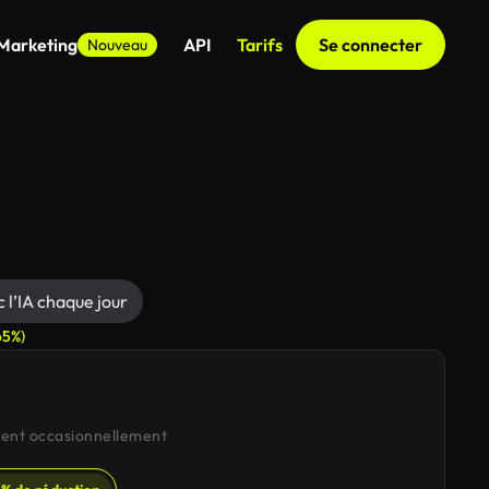
 Marketing
API
Tarifs
Se connecter
Nouveau
 l’IA chaque jour
65%)
réent occasionnellement