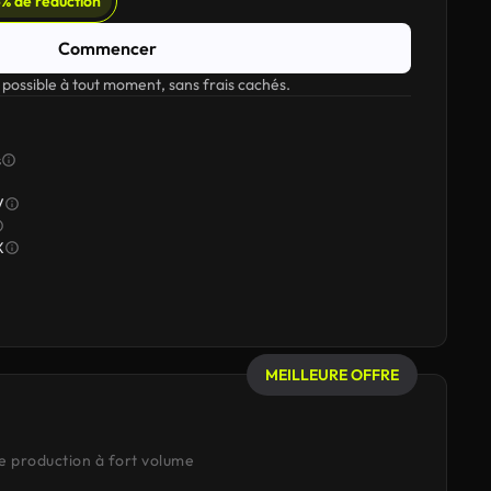
% de réduction
Commencer
 possible à tout moment, sans frais cachés.
s
V
X
MEILLEURE OFFRE
e production à fort volume