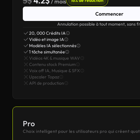
5$
4.2$
16% de réduction
/ mois
Commencer
Annulation possible à tout moment, sans fr
20, 000 Crédits IA
Vidéo et image IA
Modèles IA sélectionnés
1 tâche simultanée
Vidéos 4K & musique WAV
Contenu stock Premium
Voix off IA, Musique & SFX
Upscaler Topaz
API de production
Pro
Choix intelligent pour les utilisateurs pro qui créent qu