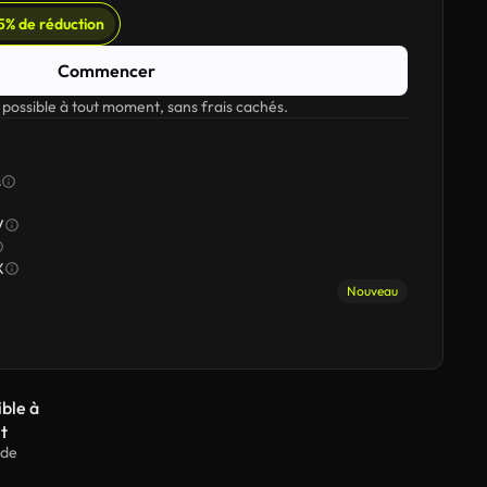
5% de réduction
Commencer
 possible à tout moment, sans frais cachés.
s
V
X
Nouveau
ible à
t
 de