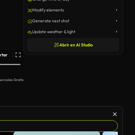
Modify elements
Generate next shot
Update weather & light
Abrir en AI Studio
rtar
rciales Gratis