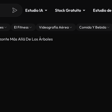
Estudio IA
Stock Gratuito
Estudio de
es
El Fitness
Videografía Aérea
Comida Y Bebida
zonte Más Allá De Los Árboles