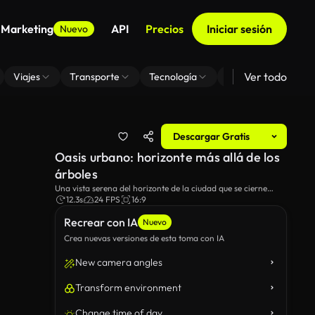
 Marketing
API
Precios
Iniciar sesión
Nuevo
Ver todo
Viajes
Transporte
Tecnología
Zoom De Fondo Virt
Descargar Gratis
Oasis urbano: horizonte más allá de los
árboles
Una vista serena del horizonte de la ciudad que se cierne
sobre un bosque verde y exuberante bajo un cielo azul claro.
12.3s
24 FPS
16:9
Recrear con IA
Nuevo
Crea nuevas versiones de esta toma con IA
New camera angles
Transform environment
Change time of day