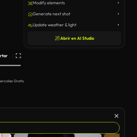
Modify elements
Generate next shot
Update weather & light
Abrir en AI Studio
rtar
rciales Gratis