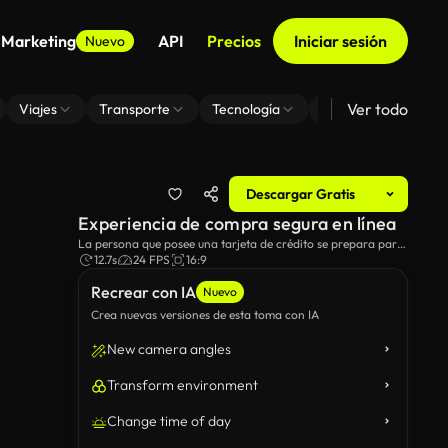
 Marketing
API
Precios
Iniciar sesión
Nuevo
Ver todo
Viajes
Transporte
Tecnología
Zoom De Fondo Virt
Descargar Gratis
Experiencia de compra segura en línea
La persona que posee una tarjeta de crédito se prepara para
realizar una compra en línea en una tableta.
12.7s
24 FPS
16:9
Recrear con IA
Nuevo
Crea nuevas versiones de esta toma con IA
New camera angles
Transform environment
Change time of day