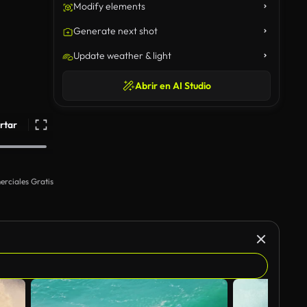
Modify elements
Generate next shot
Update weather & light
Abrir en AI Studio
rtar
rciales Gratis