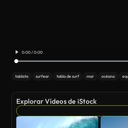
0:00 / 0:00
tablista
surfear
tabla de surf
mar
océano
equ
Explorar Vídeos de iStock