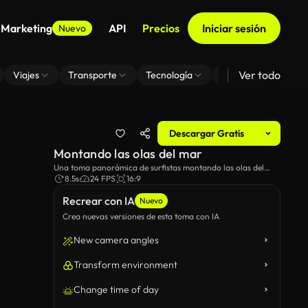
 Marketing
API
Precios
Iniciar sesión
Nuevo
Ver todo
Viajes
Transporte
Tecnología
Zoom De Fondo Virt
Descargar Gratis
Montando las olas del mar
Una toma panorámica de surfistas montando las olas del
mar bajo un cielo azul.
8.5s
24 FPS
16:9
Recrear con IA
Nuevo
Crea nuevas versiones de esta toma con IA
New camera angles
Transform environment
Change time of day