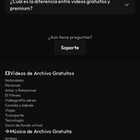
¿Cuál es la diferencia entre videos gratuitos y
vídeos. Solo asegúrese de que el producto final no
premium?
se redistribuya como metraje de stock básico.
Los vídeos royalty-free incluyen derechos
comerciales estándar; el contenido premium
ofrece metraje exclusivo, resolución 4K y
¿Aún tiene preguntas?
protecciones de licencia extendidas.
Soporte
Vídeos de Archivo Gratuitos
Naturaleza
Personas
Amor y Relaciones
El Fitness
Videografía aérea
Comida y bebida
Viajes
Transporte
Tecnología
Zoom de fondo virtual
Música de Archivo Gratuita
síntesis