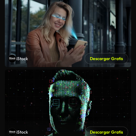
iStock
Descargar Gratis
iStock
Descargar Gratis