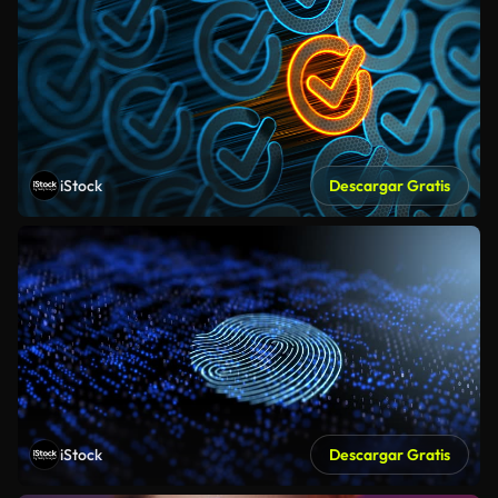
iStock
Descargar Gratis
iStock
Descargar Gratis