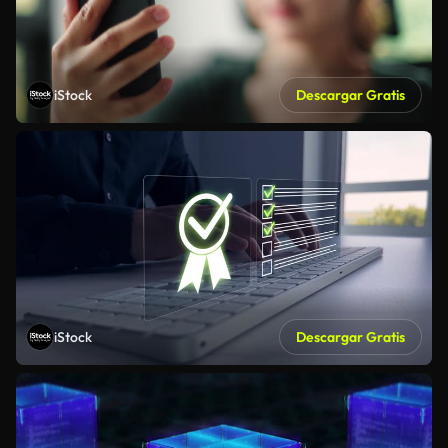
iStock
Descargar Gratis
iStock
Descargar Gratis