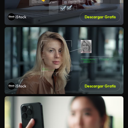
iStock
Descargar Gratis
iStock
Descargar Gratis