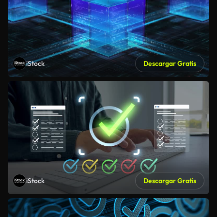
iStock
Descargar Gratis
iStock
Descargar Gratis