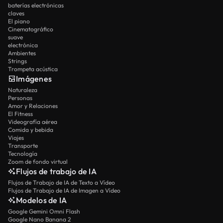
baterías electrónicas
claves
El piano
Cinematográfico
suave
electrónica
Ambientes
Strings
Trompeta acústica
Imágenes
Naturaleza
Personas
Amor y Relaciones
El Fitness
Videografía aérea
Comida y bebida
Viajes
Transporte
Tecnología
Zoom de fondo virtual
Flujos de trabajo de IA
Flujos de Trabajo de IA de Texto a Vídeo
Flujos de Trabajo de IA de Imagen a Vídeo
Modelos de IA
Google Gemini Omni Flash
Google Nano Banana 2