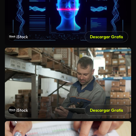
iStock
Descargar Gratis
iStock
Descargar Gratis