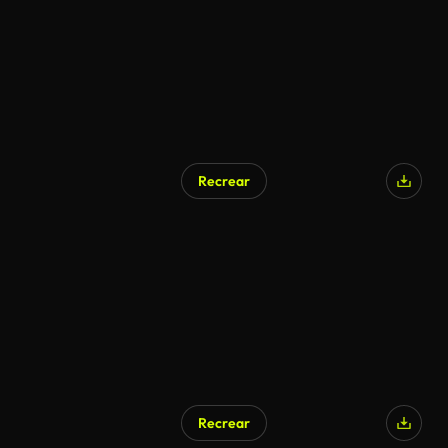
Recrear
Recrear