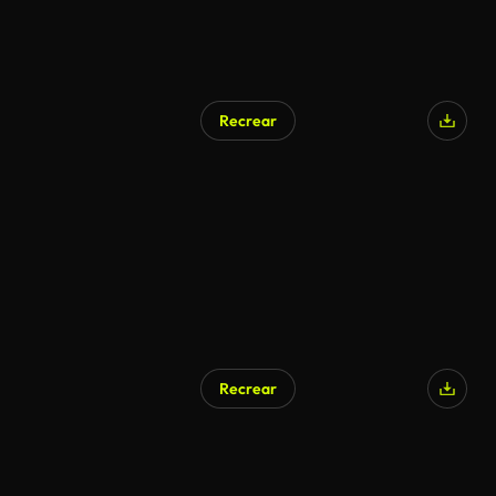
Recrear
Recrear