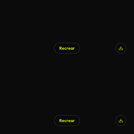
Recrear
Recrear