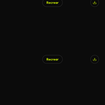
Recrear
Recrear