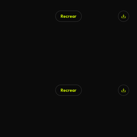
Recrear
Recrear