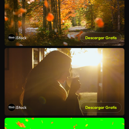
iStock
Descargar Gratis
iStock
Descargar Gratis