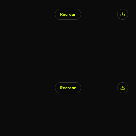
Recrear
Recrear