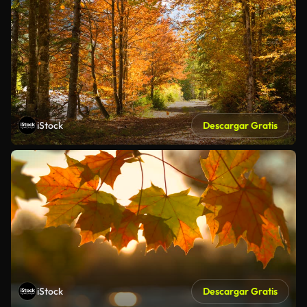
iStock
Descargar Gratis
iStock
Descargar Gratis