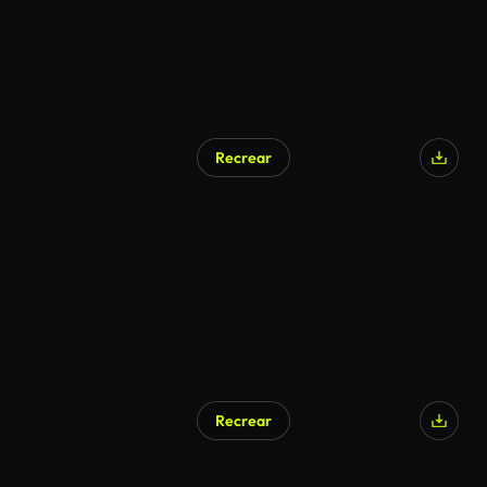
Recrear
Recrear