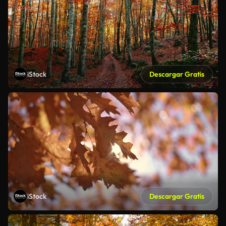
iStock
Descargar Gratis
iStock
Descargar Gratis