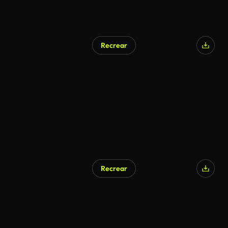
Recrear
Recrear