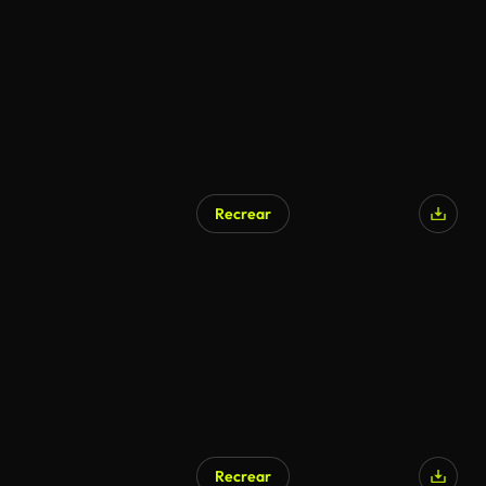
Recrear
Recrear