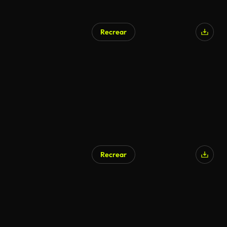
Recrear
Recrear