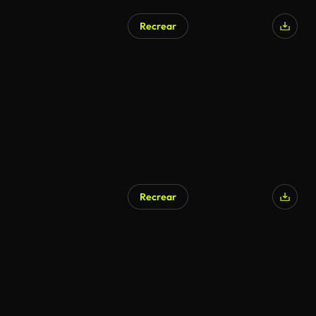
Recrear
Recrear