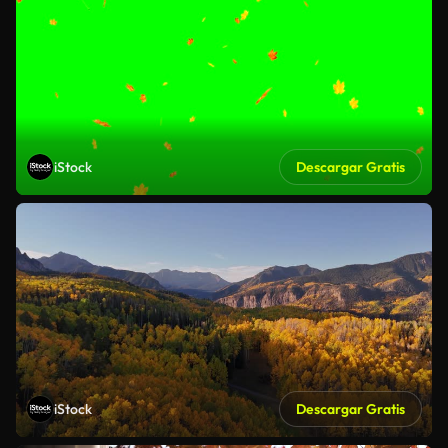
iStock
Descargar Gratis
iStock
Descargar Gratis