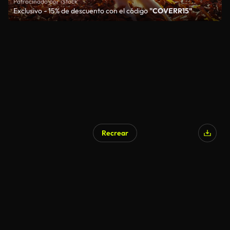
Patrocinado por iStock
Exclusivo - 15% de descuento con el código
"COVERR15"
Recrear