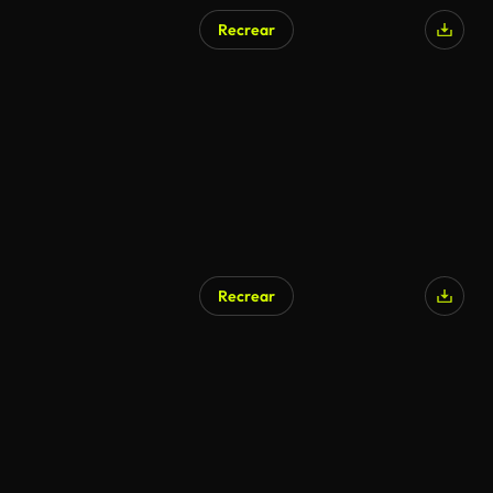
Recrear
Recrear