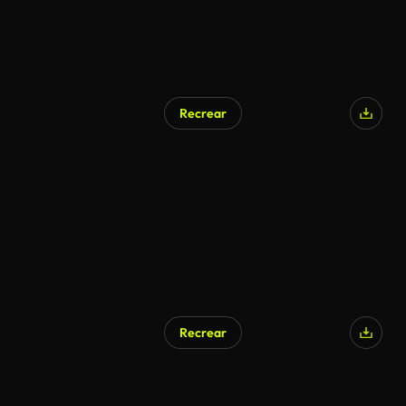
Recrear
Recrear