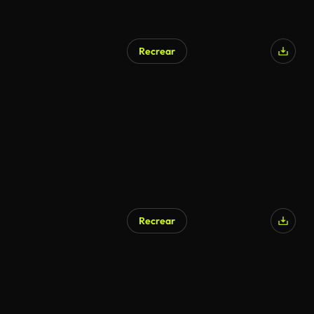
Recrear
Recrear