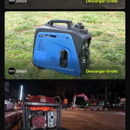
iStock
Descargar Gratis
iStock
Descargar Gratis