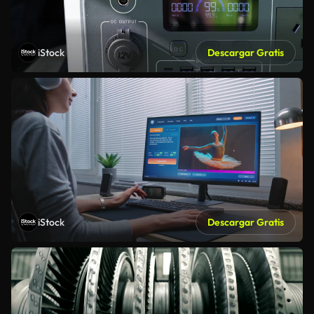
iStock
Descargar Gratis
iStock
Descargar Gratis