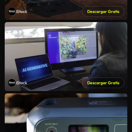
iStock
Descargar Gratis
iStock
Descargar Gratis