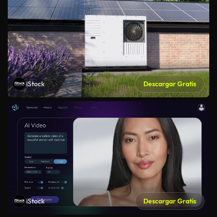
iStock
Descargar Gratis
iStock
Descargar Gratis