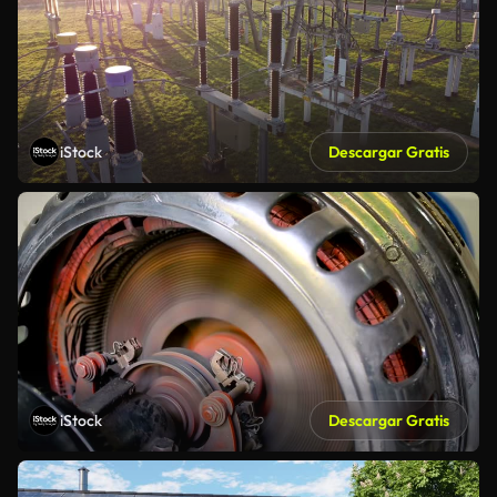
iStock
Descargar Gratis
iStock
Descargar Gratis