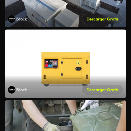
iStock
Descargar Gratis
iStock
Descargar Gratis