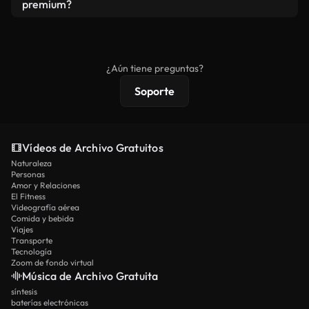
vídeos. Solo asegúrese de que el producto final no
premium?
se redistribuya como metraje de stock básico.
Los vídeos royalty-free incluyen derechos
comerciales estándar; el contenido premium
ofrece metraje exclusivo, resolución 4K y
¿Aún tiene preguntas?
protecciones de licencia extendidas.
Soporte
Vídeos de Archivo Gratuitos
Naturaleza
Personas
Amor y Relaciones
El Fitness
Videografía aérea
Comida y bebida
Viajes
Transporte
Tecnología
Zoom de fondo virtual
Música de Archivo Gratuita
síntesis
baterías electrónicas