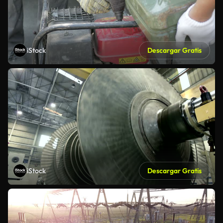
iStock
Descargar Gratis
iStock
Descargar Gratis