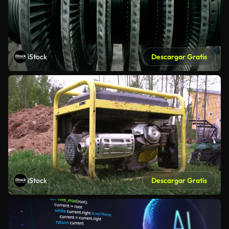
iStock
Descargar Gratis
iStock
Descargar Gratis