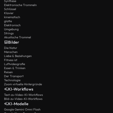
Synthese
Elektronische Trommeln
Schlüssel
Klavier
kinematisch
glatte
Elektronisch
Umgebung
Strings
Akustische Trommel
Bilder
Die Natur
Menschen
Liebe & Beziehungen
Fitness ist
Luftvideografie
Essen & Trinken
Reisen
Der Transport
Technologie
Zoom virtuelle Hintergründe
KI-Workflows
Text-zu-Video-KI-Workflows
Bild-zu-Video-KI-Workflows
KI-Modelle
Google Gemini Omni Flash