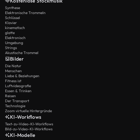
Kostenlose Stockmusik
Synthese
Elektronische Trommeln
Schlüssel
Klavier
kinematisch
glatte
Elektronisch
Umgebung
Strings
Akustische Trommel
Bilder
Die Natur
Menschen
Liebe & Beziehungen
Fitness ist
Luftvideografie
Essen & Trinken
Reisen
Der Transport
Technologie
Zoom virtuelle Hintergründe
KI-Workflows
Text-zu-Video-KI-Workflows
Bild-zu-Video-KI-Workflows
KI-Modelle