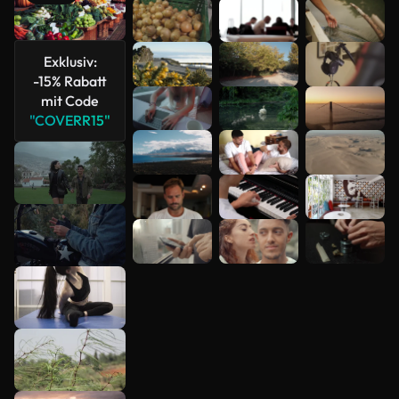
Mehr
anzeigen
Exklusiv:
-15% Rabatt
mit Code
"COVERR15"