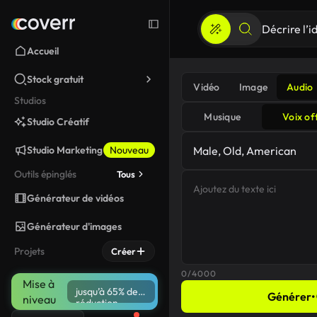
Accueil
Stock gratuit
Vidéo
Image
Audio
Studios
Musique
Voix of
Studio Créatif
Studio Marketing
Nouveau
Male, Old, American
Outils épinglés
Tous
Générateur de vidéos
Générateur d'images
Projets
Créer
0/4000
Mise à
jusqu’à 65% de
Générer
•
niveau
réduction