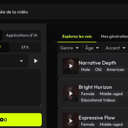
Applications d’IA
Explorez les voix
Mes génératio
f
SFX
Genre
Âge
Accent
Narrative Depth
Male
Old
American
Bright Horizon
Female
Middle-aged
Educational Videos
Expressive Flow
0
Female
Middle-aged