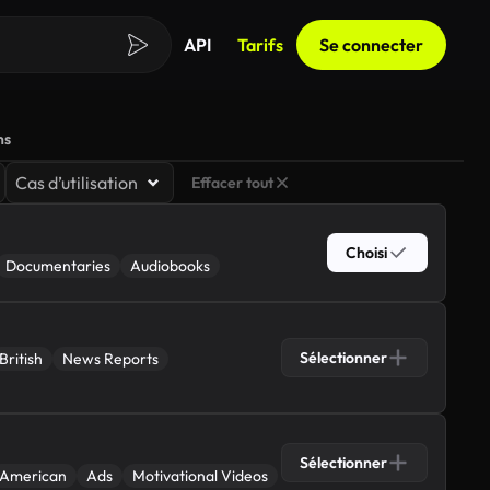
API
Tarifs
Se connecter
ns
Cas d’utilisation
Effacer tout
Choisi
Documentaries
Audiobooks
Sélectionner
British
News Reports
Sélectionner
American
Ads
Motivational Videos