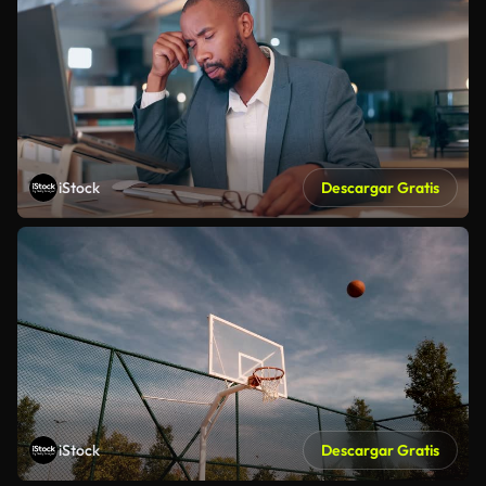
iStock
Descargar Gratis
iStock
Descargar Gratis