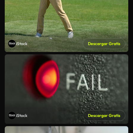
iStock
Descargar Gratis
iStock
Descargar Gratis