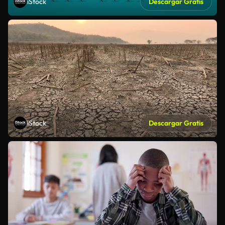
iStock
Descargar Gratis
iStock
Descargar Gratis