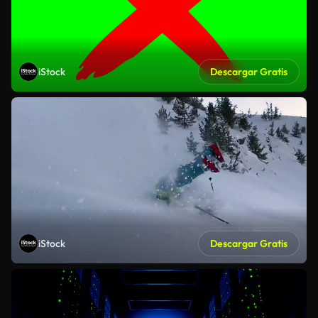
iStock
Descargar Gratis
iStock
Descargar Gratis