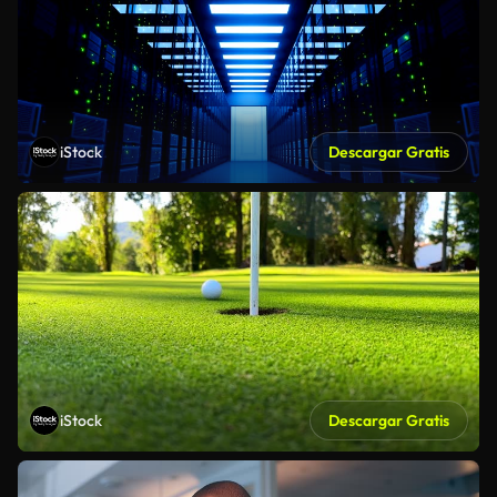
iStock
Descargar Gratis
iStock
Descargar Gratis