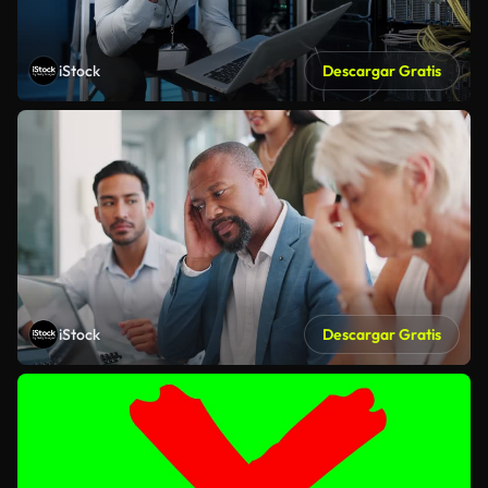
iStock
Descargar Gratis
iStock
Descargar Gratis