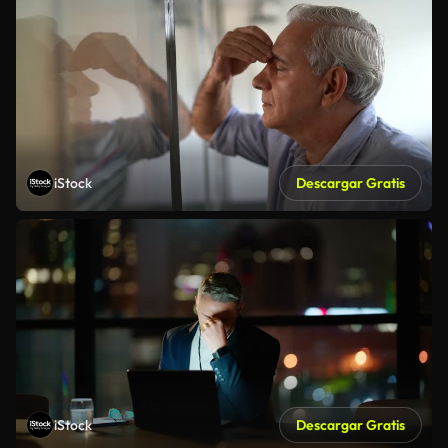
iStock
Descargar Gratis
iStock
Descargar Gratis