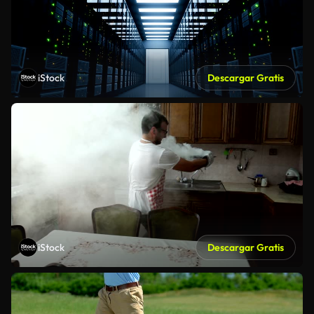
iStock
Descargar Gratis
iStock
Descargar Gratis