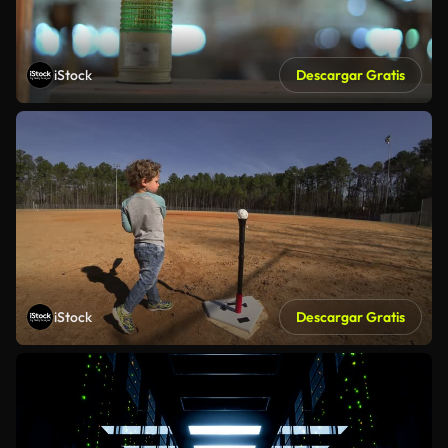
iStock
Descargar Gratis
iStock
Descargar Gratis