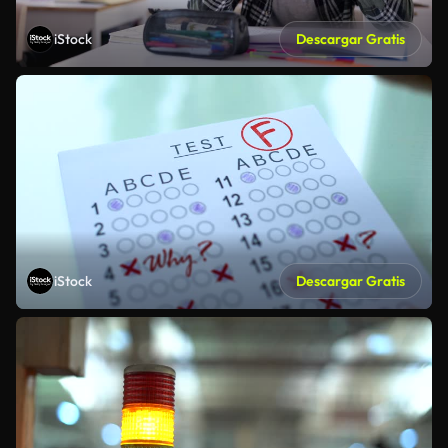
iStock
Descargar Gratis
iStock
Descargar Gratis