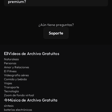
vídeos. Solo asegúrese de que el producto final no
premium?
se redistribuya como metraje de stock básico.
Los vídeos royalty-free incluyen derechos
comerciales estándar; el contenido premium
ofrece metraje exclusivo, resolución 4K y
¿Aún tiene preguntas?
protecciones de licencia extendidas.
Soporte
Vídeos de Archivo Gratuitos
Naturaleza
Personas
Amor y Relaciones
El Fitness
Videografía aérea
Comida y bebida
Viajes
Transporte
Tecnología
Zoom de fondo virtual
Música de Archivo Gratuita
síntesis
baterías electrónicas