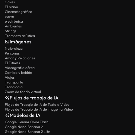
claves
El piano
Cinematográfico
suave
electrónica
Ambientes
Strings
Trompeta acústica
Imágenes
Naturaleza
Personas
Amor y Relaciones
El Fitness
Videografía aérea
Comida y bebida
Viajes
Transporte
Tecnología
Zoom de fondo virtual
Flujos de trabajo de IA
Flujos de Trabajo de IA de Texto a Vídeo
Flujos de Trabajo de IA de Imagen a Vídeo
Modelos de IA
Google Gemini Omni Flash
Google Nano Banana 2
Google Nano Banana 2 Lite