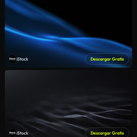
iStock
Descargar Gratis
iStock
Descargar Gratis