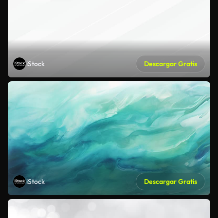
iStock
Descargar Gratis
iStock
Descargar Gratis