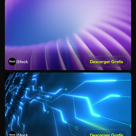
iStock
Descargar Gratis
iStock
Descargar Gratis