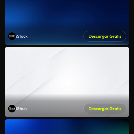
iStock
Descargar Gratis
iStock
Descargar Gratis