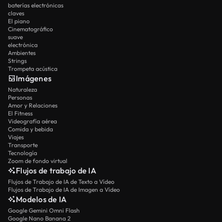
baterías electrónicas
claves
El piano
Cinematográfico
suave
electrónica
Ambientes
Strings
Trompeta acústica
Imágenes
Naturaleza
Personas
Amor y Relaciones
El Fitness
Videografía aérea
Comida y bebida
Viajes
Transporte
Tecnología
Zoom de fondo virtual
Flujos de trabajo de IA
Flujos de Trabajo de IA de Texto a Vídeo
Flujos de Trabajo de IA de Imagen a Vídeo
Modelos de IA
Google Gemini Omni Flash
Google Nano Banana 2