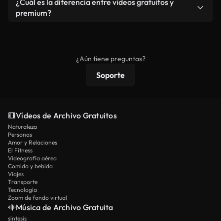
¿Cuál es la diferencia entre videos gratuitos y
vídeos. Solo asegúrese de que el producto final no
premium?
se redistribuya como metraje de stock básico.
Los vídeos royalty-free incluyen derechos
comerciales estándar; el contenido premium
ofrece metraje exclusivo, resolución 4K y
¿Aún tiene preguntas?
protecciones de licencia extendidas.
Soporte
Vídeos de Archivo Gratuitos
Naturaleza
Personas
Amor y Relaciones
El Fitness
Videografía aérea
Comida y bebida
Viajes
Transporte
Tecnología
Zoom de fondo virtual
Música de Archivo Gratuita
síntesis