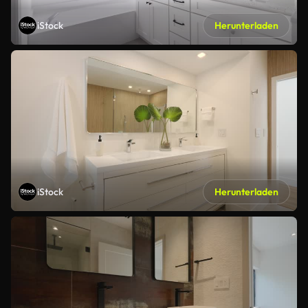
iStock
Herunterladen
iStock
Herunterladen