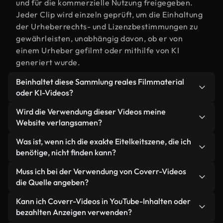
und für die kommerzielle Nutzung freigegeben.
Jeder Clip wird einzeln geprüft, um die Einhaltung
der Urheberrechts- und Lizenzbestimmungen zu
gewährleisten, unabhängig davon, ob er von
einem Urheber gefilmt oder mithilfe von KI
generiert wurde.
Beinhaltet diese Sammlung reales Filmmaterial
oder KI-Videos?
Beides. Es handelt sich um eine Hybridbibliothek
Wird die Verwendung dieser Videos meine
aus realen, von Menschen aufgenommenen
Website verlangsamen?
Filmaufnahmen zum Thema Eitelkeit und KI-
Nicht, wenn Sie unsere optimierten Versionen
Was ist, wenn ich die exakte Eitelkeitszene, die ich
generierten Videos. Jedes Video ist eindeutig
wählen. Wir bieten schlanke, webfähige Formate,
benötige, nicht finden kann?
beschriftet, sodass Sie immer wissen, was Sie
die für die Hintergrundverarbeitung entwickelt
verwenden.
Mit Coverr AI Studio erstellen Sie im
Muss ich bei der Verwendung von Coverr-Videos
wurden – so bleibt die Qualität hoch, während
Handumdrehen ein solches Video. Beschreiben Sie
die Quelle angeben?
gleichzeitig die Ladezeiten minimiert und
einfach die Szene – zum Beispiel "Eitelkeit bei
Kennzahlen wie LCP verbessert werden.
Eine Namensnennung ist nicht erforderlich. Alle
Kann ich Coverr-Videos in YouTube-Inhalten oder
Sonnenuntergang" – und das Studio generiert
Videos in unserer Stockbibliothek sind lizenzfrei
bezahlten Anzeigen verwenden?
innerhalb von Sekunden ein individuelles Video für
und können ohne Nennung des Urhebers