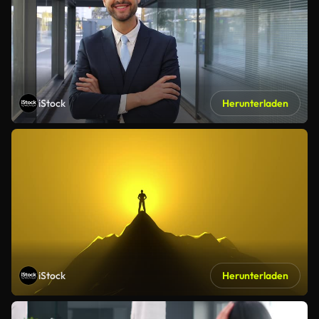
iStock
Herunterladen
iStock
Herunterladen