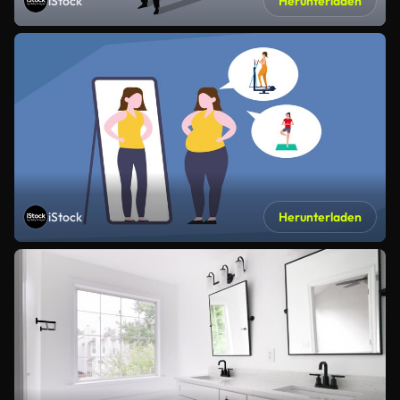
iStock
Herunterladen
iStock
Herunterladen