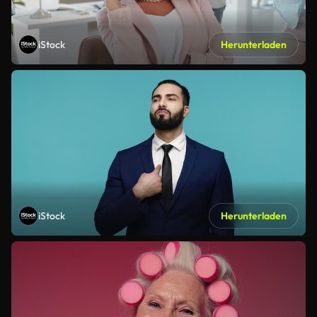
iStock
Herunterladen
iStock
Herunterladen