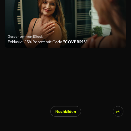
Gesponsert von iStock
Exklusiv: -15% Rabatt mit Code
"COVERR15"
Nachbilden