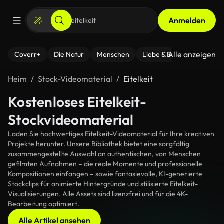
Anmelden
Alle anzeigen
Coverr+
Die Natur
Menschen
Liebe & Beziehungen
F
Heim
Stock-Videomaterial
Eitelkeit
Kostenloses Eitelkeit-
Stockvideomaterial
Laden Sie hochwertiges Eitelkeit-Videomaterial für Ihre kreativen
Projekte herunter. Unsere Bibliothek bietet eine sorgfältig
zusammengestellte Auswahl an authentischen, von Menschen
gefilmten Aufnahmen – die reale Momente und professionelle
Kompositionen einfangen – sowie fantasievolle, KI-generierte
Stockclips für animierte Hintergründe und stilisierte Eitelkeit-
Visualisierungen. Alle Assets sind lizenzfrei und für die 4K-
Bearbeitung optimiert.
Alle Artikel ansehen