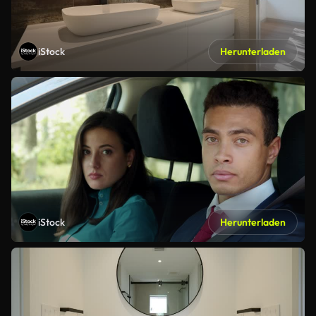
iStock
Herunterladen
iStock
Herunterladen