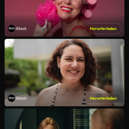
iStock
Herunterladen
iStock
Herunterladen