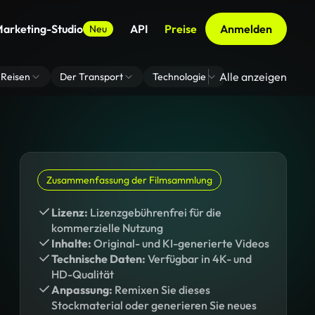
arketing-Studio
API
Preise
Anmelden
Neu
Alle anzeigen
Reisen
Der Transport
Technologie
Zoom Virtuelle H
Zusammenfassung der Filmsammlung
Lizenz:
Lizenzgebührenfrei für die
kommerzielle Nutzung
Inhalte:
Original- und KI-generierte Videos
Technische Daten:
Verfügbar in 4K- und
HD-Qualität
Anpassung:
Remixen Sie dieses
Stockmaterial oder generieren Sie neues