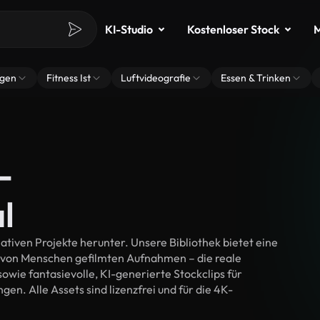
KI-Studio
Kostenloser Stock
M
ngen
Fitness Ist
Luftvideografie
Essen & Trinken
-
l
tiven Projekte herunter. Unsere Bibliothek bietet eine
 von Menschen gefilmten Aufnahmen – die reale
wie fantasievolle, KI-generierte Stockclips für
gen. Alle Assets sind lizenzfrei und für die 4K-