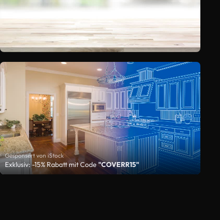
Gesponsert von iStock
Exklusiv: -15% Rabatt mit Code
"COVERR15"