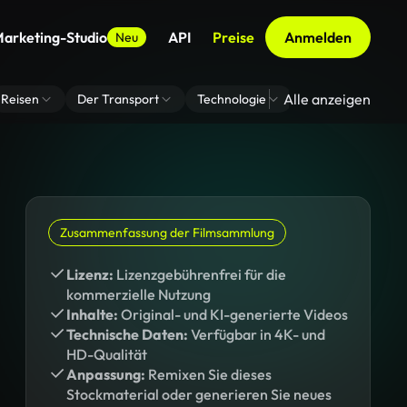
arketing-Studio
API
Preise
Anmelden
Neu
Alle anzeigen
Reisen
Der Transport
Technologie
Zoom Virtuelle H
Zusammenfassung der Filmsammlung
Lizenz:
Lizenzgebührenfrei für die
kommerzielle Nutzung
Inhalte:
Original- und KI-generierte Videos
Technische Daten:
Verfügbar in 4K- und
HD-Qualität
Anpassung:
Remixen Sie dieses
Stockmaterial oder generieren Sie neues