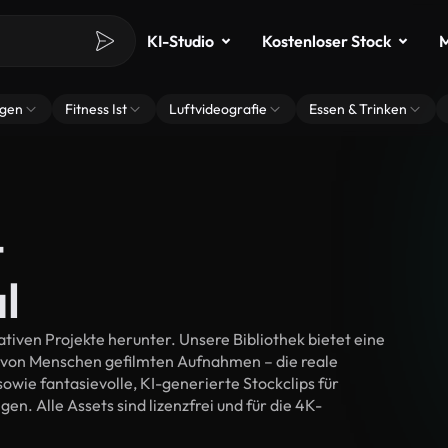
KI-Studio
Kostenloser Stock
M
ngen
Fitness Ist
Luftvideografie
Essen & Trinken
-
l
tiven Projekte herunter. Unsere Bibliothek bietet eine
 von Menschen gefilmten Aufnahmen – die reale
wie fantasievolle, KI-generierte Stockclips für
en. Alle Assets sind lizenzfrei und für die 4K-