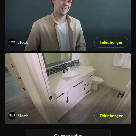
iStock
Télécharger
iStock
Télécharger