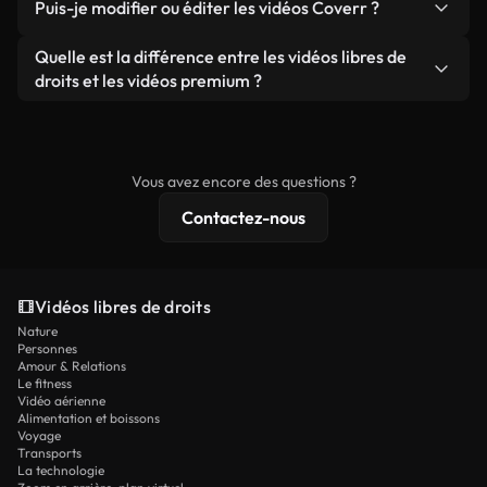
publicités clients, à condition de ne pas revendre
Puis-je modifier ou éditer les vidéos Coverr ?
soient réelles ou générées par IA, ne comporte de
ou redistribuer les séquences elles-mêmes en tant
filigrane. Vous obtenez des images nettes et
Oui. Vous pouvez librement découper, recadrer ou
Quelle est la différence entre les vidéos libres de
que produit autonome.
prêtes à l'emploi.
remixer nos vidéos. Assurez-vous simplement que
droits et les vidéos premium ?
le produit final respecte notre licence et ne soit
Les vidéos libres de droits incluent les droits
pas redistribué en tant que contenu libre de droits.
commerciaux, tandis que le contenu premium
comprend des séquences exclusives, une
Vous avez encore des questions ?
résolution 4K et des protections de licence
Contactez-nous
étendues.
Vidéos libres de droits
Nature
Personnes
Amour & Relations
Le fitness
Vidéo aérienne
Alimentation et boissons
Voyage
Transports
La technologie