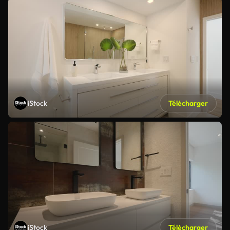
iStock
Télécharger
iStock
Télécharger