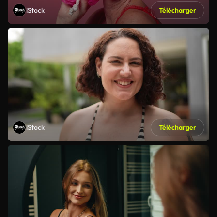
iStock
Télécharger
iStock
Télécharger