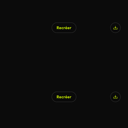
Recréer
Recréer