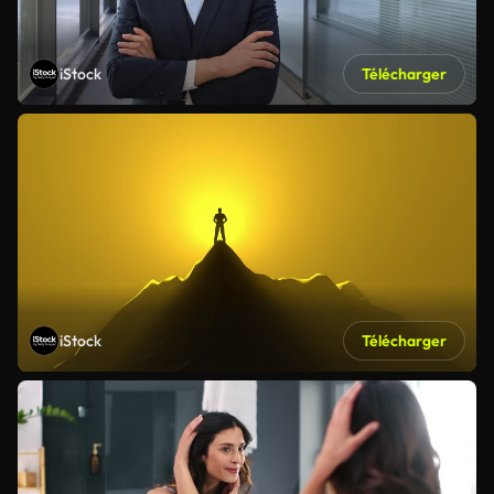
iStock
Télécharger
iStock
Télécharger