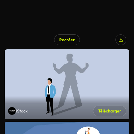
Recréer
iStock
Télécharger