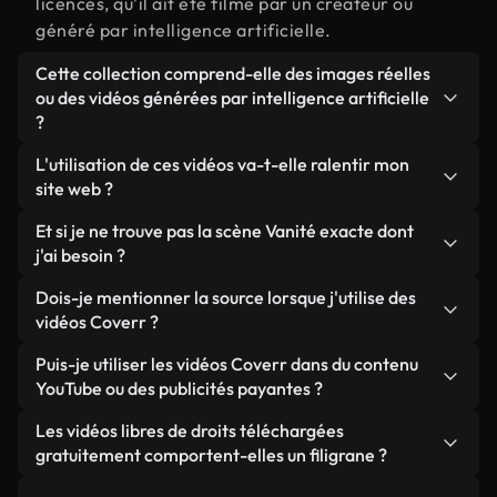
licences, qu'il ait été filmé par un créateur ou
généré par intelligence artificielle.
Cette collection comprend-elle des images réelles
ou des vidéos générées par intelligence artificielle
?
Les deux. Il s'agit d'une bibliothèque hybride
L'utilisation de ces vidéos va-t-elle ralentir mon
composée de véritables images filmées par des
site web ?
humains et liées à Vanité, ainsi que de vidéos
Sauf si vous choisissez nos versions optimisées.
Et si je ne trouve pas la scène Vanité exacte dont
générées par IA. Chaque vidéo est clairement
Nous proposons des formats légers, prêts pour le
j'ai besoin ?
identifiée afin que vous sachiez toujours ce que
web et conçus pour une utilisation en arrière-plan :
vous utilisez.
Vous pouvez en créer une instantanément avec
Dois-je mentionner la source lorsque j'utilise des
ils conservent une qualité élevée tout en
Coverr AI Studio. Il vous suffit de décrire la scène,
vidéos Coverr ?
minimisant les temps de chargement et en
par exemple « Vanité au coucher du soleil », et le
améliorant des indicateurs comme le LCP.
Aucune attribution n'est requise. Toutes les vidéos
Puis-je utiliser les vidéos Coverr dans du contenu
Studio générera en quelques secondes une vidéo
de notre bibliothèque sont libres de droits et
YouTube ou des publicités payantes ?
personnalisée conforme à nos normes de licence.
peuvent être utilisées sans mentionner l'auteur,
Oui. Toutes les séquences vidéo de Coverr peuvent
Les vidéos libres de droits téléchargées
même si cela est toujours apprécié.
être utilisées dans des vidéos YouTube monétisées,
gratuitement comportent-elles un filigrane ?
des promotions sur les réseaux sociaux et des
Non. Aucune de nos vidéos gratuites, qu'elles