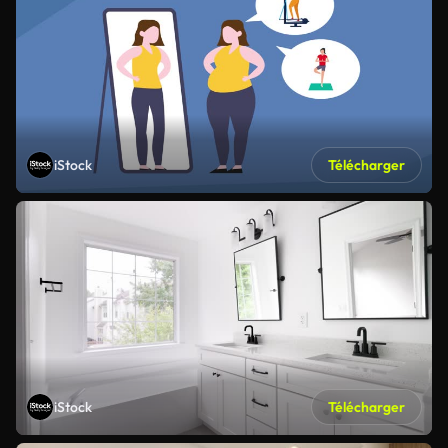
iStock
Télécharger
iStock
Télécharger