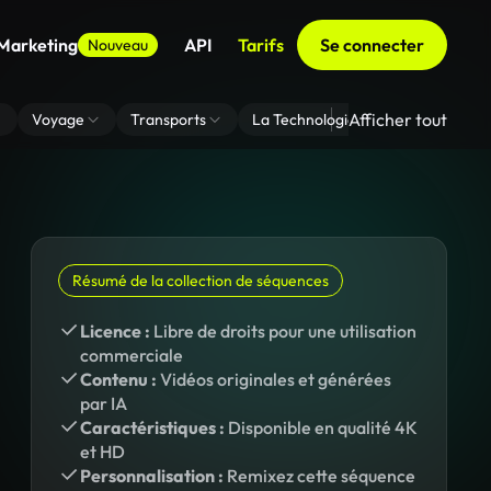
 Marketing
API
Tarifs
Se connecter
Nouveau
Afficher tout
Voyage
Transports
La Technologie
Zoom En Arri
Résumé de la collection de séquences
Licence :
Libre de droits pour une utilisation
commerciale
Contenu :
Vidéos originales et générées
par IA
Caractéristiques :
Disponible en qualité 4K
et HD
Personnalisation :
Remixez cette séquence