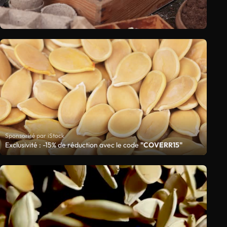
Sponsorisé par iStock
Exclusivité : -15% de réduction avec le code
"COVERR15"