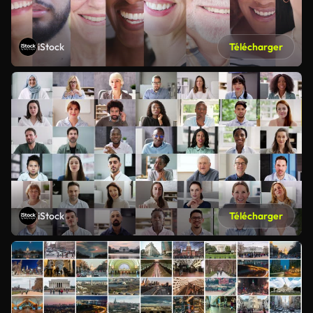
iStock
Télécharger
iStock
Télécharger