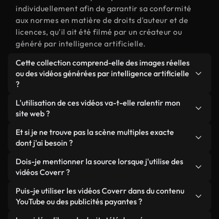
individuellement afin de garantir sa conformité
aux normes en matière de droits d'auteur et de
licences, qu'il ait été filmé par un créateur ou
généré par intelligence artificielle.
Cette collection comprend-elle des images réelles
ou des vidéos générées par intelligence artificielle
?
Les deux. Il s'agit d'une bibliothèque hybride
L'utilisation de ces vidéos va-t-elle ralentir mon
composée de véritables images filmées par des
site web ?
humains et liées à multiples, ainsi que de vidéos
Sauf si vous choisissez nos versions optimisées.
Et si je ne trouve pas la scène multiples exacte
générées par IA. Chaque vidéo est clairement
Nous proposons des formats légers, prêts pour le
dont j'ai besoin ?
identifiée afin que vous sachiez toujours ce que
web et conçus pour une utilisation en arrière-plan :
vous utilisez.
Vous pouvez en créer une instantanément avec
Dois-je mentionner la source lorsque j'utilise des
ils conservent une qualité élevée tout en
Coverr AI Studio. Il vous suffit de décrire la scène,
vidéos Coverr ?
minimisant les temps de chargement et en
par exemple « multiples au coucher du soleil », et le
améliorant des indicateurs comme le LCP.
Aucune attribution n'est requise. Toutes les vidéos
Puis-je utiliser les vidéos Coverr dans du contenu
Studio générera en quelques secondes une vidéo
de notre bibliothèque sont libres de droits et
YouTube ou des publicités payantes ?
personnalisée conforme à nos normes de licence.
peuvent être utilisées sans mentionner l'auteur,
Oui. Toutes les séquences vidéo de Coverr peuvent