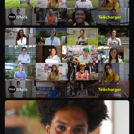
iStock
Télécharger
iStock
Télécharger