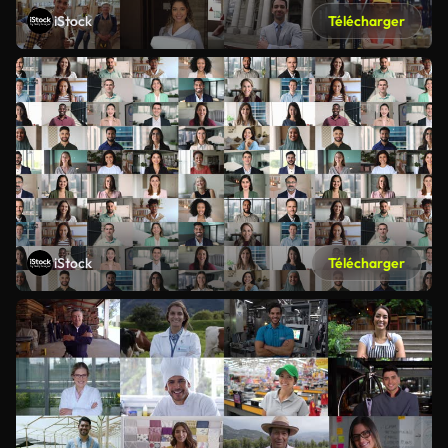
iStock
Télécharger
iStock
Télécharger