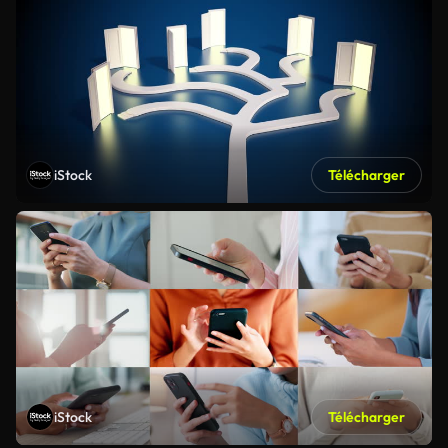
iStock
Télécharger
iStock
Télécharger