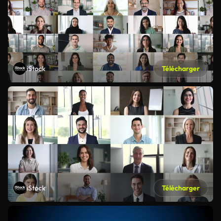
iStock
Télécharger
iStock
Télécharger