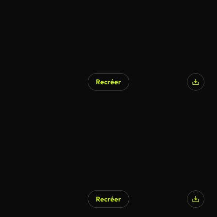
Recréer
Recréer