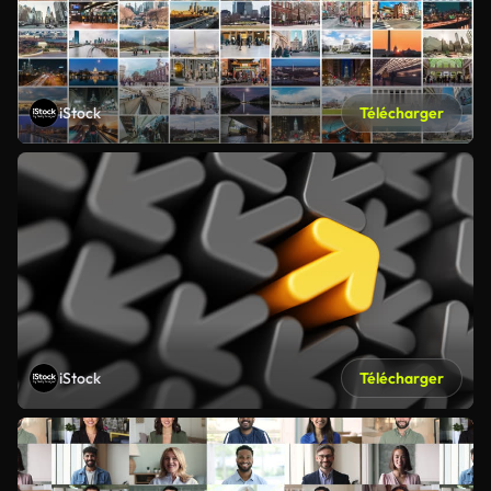
iStock
Télécharger
iStock
Télécharger