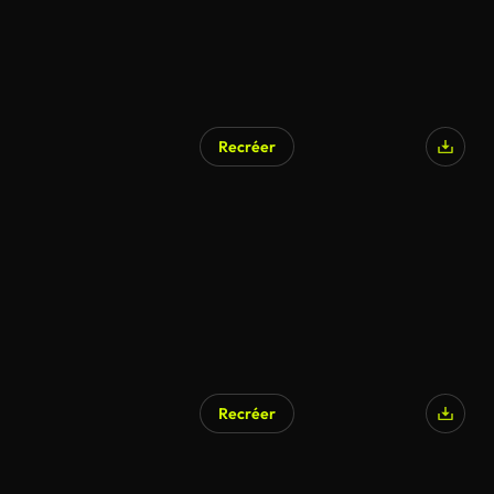
Recréer
Recréer