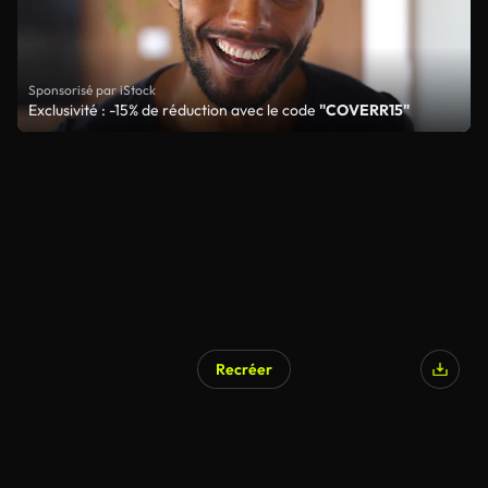
Sponsorisé par iStock
Exclusivité : -15% de réduction avec le code
"COVERR15"
Recréer