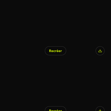
Recréer
Recréer