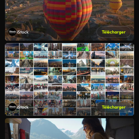
iStock
Télécharger
iStock
Télécharger