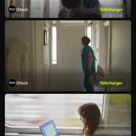
iStock
Télécharger
iStock
Télécharger