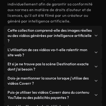
individuellement afin de garantir sa conformité
aux normes en matière de droits d'auteur et de
licences, qu'il ait été filmé par un créateur ou
généré par intelligence artificielle.
Cette collection comprend-elle des images réelles
ou des vidéos générées par intelligence artificielle
?
Les deux. Il s'agit d'une bibliothèque hybride
L'utilisation de ces vidéos va-t-elle ralentir mon
composée de véritables images filmées par des
site web ?
humains et liées à Destination, ainsi que de vidéos
Sauf si vous choisissez nos versions optimisées.
Et si je ne trouve pas la scène Destination exacte
générées par IA. Chaque vidéo est clairement
Nous proposons des formats légers, prêts pour le
dont j'ai besoin ?
identifiée afin que vous sachiez toujours ce que
web et conçus pour une utilisation en arrière-plan :
vous utilisez.
Vous pouvez en créer une instantanément avec
Dois-je mentionner la source lorsque j'utilise des
ils conservent une qualité élevée tout en
Coverr AI Studio. Il vous suffit de décrire la scène,
vidéos Coverr ?
minimisant les temps de chargement et en
par exemple « Destination au coucher du soleil »,
améliorant des indicateurs comme le LCP.
Aucune attribution n'est requise. Toutes les vidéos
Puis-je utiliser les vidéos Coverr dans du contenu
et le Studio générera en quelques secondes une
de notre bibliothèque sont libres de droits et
YouTube ou des publicités payantes ?
vidéo personnalisée conforme à nos normes de
peuvent être utilisées sans mentionner l'auteur,
licence.
Oui. Toutes les séquences vidéo de Coverr peuvent