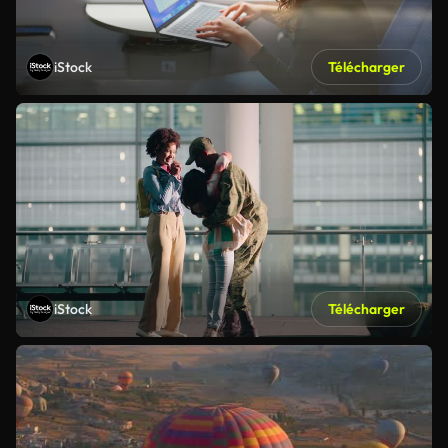
iStock
Télécharger
iStock
Télécharger