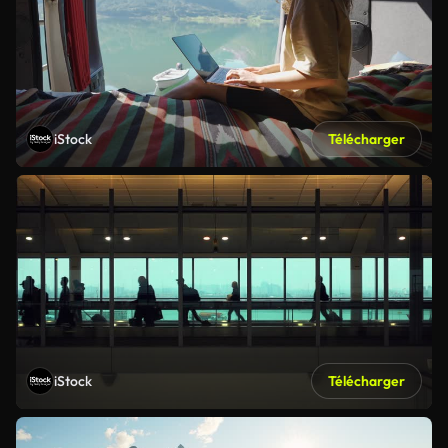
iStock
Télécharger
iStock
Télécharger