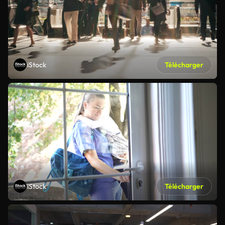
iStock
Télécharger
iStock
Télécharger