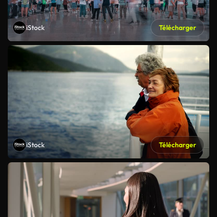
iStock
Télécharger
iStock
Télécharger