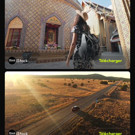
iStock
Télécharger
iStock
Télécharger