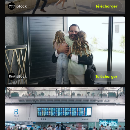
iStock
Télécharger
iStock
Télécharger