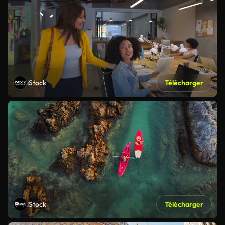
iStock
Télécharger
iStock
Télécharger