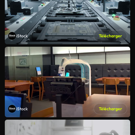
iStock
Télécharger
iStock
Télécharger