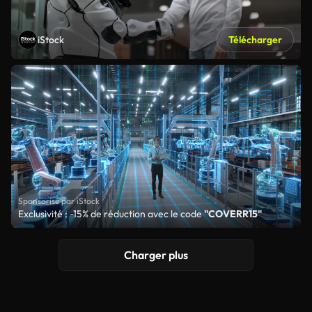
iStock
Télécharger
Sponsorisé par iStock
Exclusivité : -15% de réduction avec le code
"COVERR15"
Charger plus