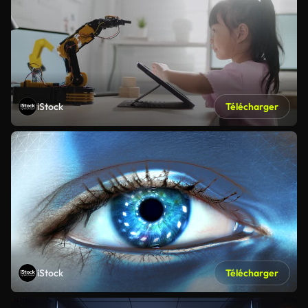
iStock
Télécharger
iStock
Télécharger