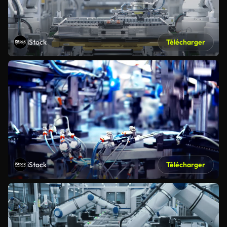
iStock
Télécharger
iStock
Télécharger