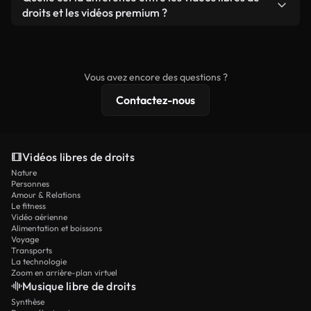
prêtes à l'emploi.
remixer nos vidéos. Assurez-vous simplement que
droits et les vidéos premium ?
le produit final respecte notre licence et ne soit
Les vidéos libres de droits incluent les droits
pas redistribué en tant que contenu libre de droits.
commerciaux, tandis que le contenu premium
comprend des séquences exclusives, une
Vous avez encore des questions ?
résolution 4K et des protections de licence
Contactez-nous
étendues.
Vidéos libres de droits
Nature
Personnes
Amour & Relations
Le fitness
Vidéo aérienne
Alimentation et boissons
Voyage
Transports
La technologie
Zoom en arrière-plan virtuel
Musique libre de droits
Synthèse