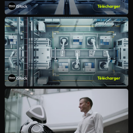
iStock
Télécharger
iStock
Télécharger