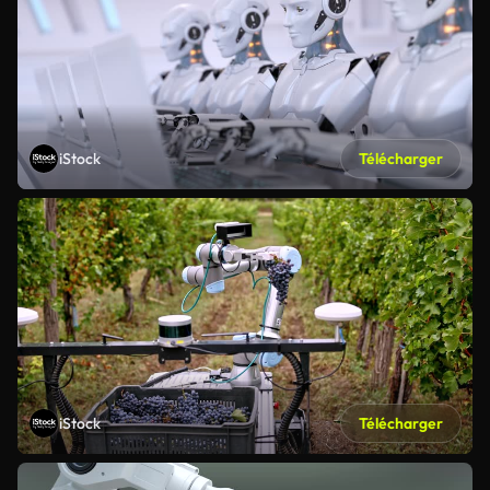
iStock
Télécharger
iStock
Télécharger